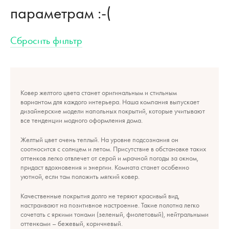
параметрам :-(
Модерн
Хлопок
Цвет
до 150х200см
Сбросить фильтр
Дизайнерский
Нейтральные цвета
Форма
Джут
до 170 х 240 см
Одноцветный
Прямой
Высота ворса
до 160х320 см
Ковер желтого цвета станет оригинальным и стильным
Полиэстер
Холодные цвета
вариантом для каждого интерьера. Наша компания выпускает
Минимализм
дизайнерские модели напольных покрытий, которые учитывают
Коротковорсые (1-7 мм)
Способ производства
все тенденции модного оформления дома.
до 240х340 см
Полипропилен
Желтый цвет очень теплый. На уровне подсознания он
Винтажный
Теплые цвета
Машинный способ производства
Страна
соотносится с солнцем и летом. Присутствие в обстановке таких
Средневорсые (11-13 мм)
до 300х400 см
оттенков легко отвлечет от серой и мрачной погоды за окном,
придаст вдохновения и энергии. Комната станет особенно
Турция
НОВИНКА
СКИДКА 40%
СКИДКА 20%
уютной, если там положить мягкий ковер.
Классические
Длинноворсые (20-100 мм)
Очень большие
ЛЕГКАЯ ЧИСТКА
ВОДОНЕПРОНИЦАЕМЫЙ
Качественные покрытия долго не теряют красивый вид,
Классический
настраивают на позитивное настроение. Такие полотна легко
ВИРТУАЛЬНАЯ ПРИМЕРКА
СКИДКА 30%
сочетать с яркими тонами (зеленый, фиолетовый), нейтральными
оттенками – бежевый, коричневый.