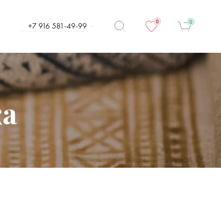
0
0
+7 916 581-49-99
ка